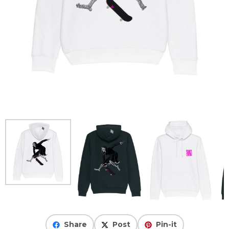
Share
Post
Pin-it